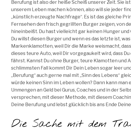
Berufung ist also der heiße Scheiß unserer Zeit. Sie is
unserem Leben machen können, also will sie jeder fin
„künstlich erzeugte Nachfrage“. Es ist das gleiche Pr
Fernsehen den frisch gegrillten Burger zeigen, von d
hineinbeißt. Du hast vielleicht gar keinen Hunger und
Du willst diesen Burger und wenn es das letzte ist, was
Markenklamotten, weil Dir die Marke weismacht, dass 
dieses teure Auto, weil Dir vorgegaukelt wird, dass Du
fährst. Kannst Du ohne Burger, teure Klamotten und Aut
schlimmsten Fall kommt Dir Dein Leben sogar leer und 
„Berufung“ auch gerne mal mit „Sinn des Lebens“ gleic
würde keinen Sinn im Leben wollen? Dann kann man es
Unmengen an Geld bei Gurus, Coaches und in der Selbst
versprechen, mit dieser Methode, mit diesem Coaching,
Deine Berufung und lebst glücklich bis ans Ende Deine
Die Sache mit dem Tra