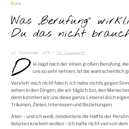
Blog
Was „Berufung“ wirk
Du das nicht brauch
27. November 2018
/
No Comments
D
ie Jagd nach der einen großen Berufung, di
uns so sehr sehnen, ist die wahrscheinlich gr
Versteh‘ mich nicht falsch. Ich habe nichts gegen Sin
sehen in den Dingen, die wir täglich tun, den Mensche
dann könnten wir uns diese ganze Leberei doch eigentl
Träumen, Zielen, Interessen und Beziehungen.
Aber – und ich weiß, mindestens die Hälfte der Persö
liebsten knebeln wollen – ich halte nicht viel von dem