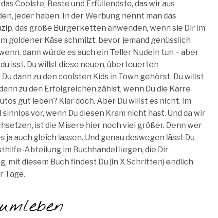
t das Coolste, Beste und Erfüllendste, das wir aus
den, jeder haben. In der Werbung nennt man das
inzip, das große Burgerketten anwenden, wenn sie Dir im
em goldener Käse schmilzt, bevor jemand genüsslich
 wenn, dann würde es auch ein Teller Nudeln tun – aber
 du isst. Du willst diese neuen, überteuerten
Du dann zu den coolsten Kids in Town gehörst. Du willst
 dann zu den Erfolgreichen zählst, wenn Du die Karre
os gut leben? Klar doch. Aber Du willst es nicht. Im
sinnlos vor, wenn Du diesen Kram nicht hast. Und da wir
hsetzen, ist die Misere hier noch viel größer. Denn wer
 ja auch gleich lassen. Und genau deswegen lässt Du
hilfe-Abteilung im Buchhandel liegen, die Dir
 mit diesem Buch findest Du (in X Schritten) endlich
r Tage.
umleben