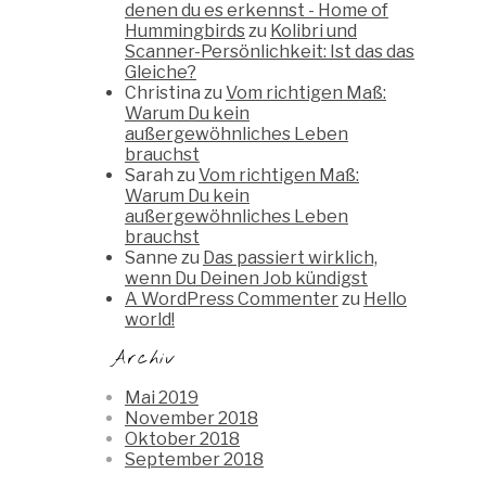
denen du es erkennst - Home of
Hummingbirds
zu
Kolibri und
Scanner-Persönlichkeit: Ist das das
Gleiche?
Christina
zu
Vom richtigen Maß:
Warum Du kein
außergewöhnliches Leben
brauchst
Sarah
zu
Vom richtigen Maß:
Warum Du kein
außergewöhnliches Leben
brauchst
Sanne
zu
Das passiert wirklich,
wenn Du Deinen Job kündigst
A WordPress Commenter
zu
Hello
world!
Archiv
Mai 2019
November 2018
Oktober 2018
September 2018