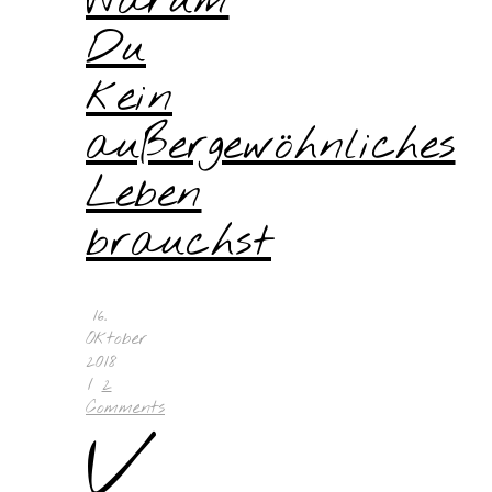
Warum
Du
kein
außergewöhnliches
Leben
brauchst
16.
Oktober
2018
/
2
Comments
V