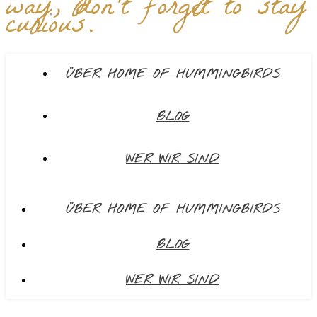
way, don't forget to stay
curious.
ÜBER HOME OF HUMMINGBIRDS
BLOG
WER WIR SIND
ÜBER HOME OF HUMMINGBIRDS
BLOG
WER WIR SIND